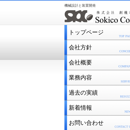
機械設計と装置開発
トップページ
TOP PA
会社方針
CONCE
会社概要
COMPA
業務内容
SERVI
過去の実績
RESUL
新着情報
NE
お問い合わせ
CONTACT 