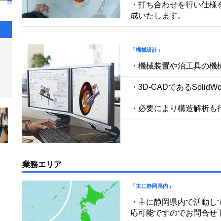
・打ち合わせを行い仕様
成いたします。
「機械設計」
・機械装置や治工具の機
・3D-CADであるSolid
・必要により構造解析も
業務エリア
「主に静岡県内」
・主に静岡県内で活動し
応可能ですのでお問合せ