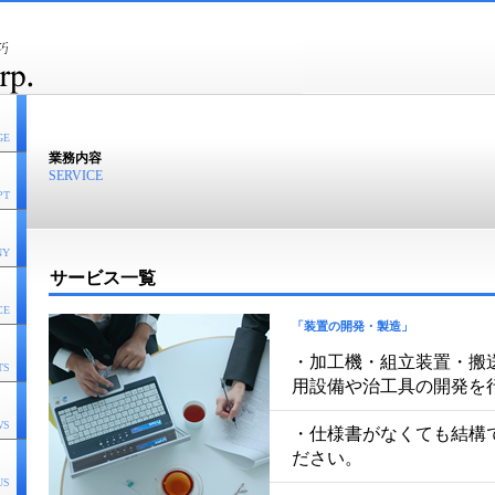
GE
業務内容
SERVICE
PT
NY
サービス一覧
CE
「装置の開発・製造」
・加工機・組立装置・搬
TS
用設備や治工具の開発を
WS
・仕様書がなくても結構
ださい。
US